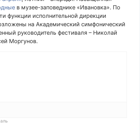
одные
в музее-заповеднике «Ивановка». По
ти функции исполнительной дирекции
 возложены на Академический симфонический
енный руководитель фестиваля – Николай
сей Моргунов.
валь