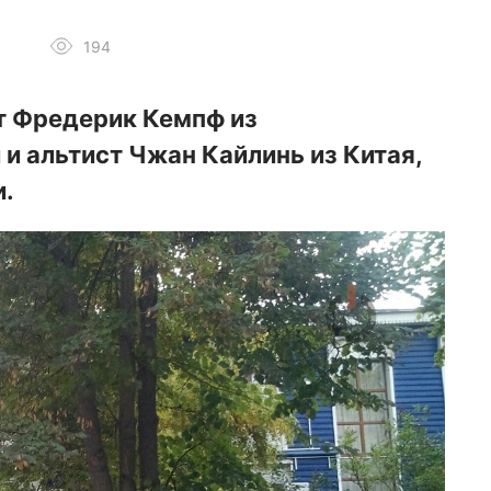
194
т Фредерик Кемпф из
 и альтист Чжан Кайлинь из Китая,
и.