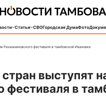
вости
Статьи
СВО
Городская Дума
Фото
Докуме
тии Рахманиновского фестиваля в тамбовской Ивановке
 стран выступят н
о фестиваля в там