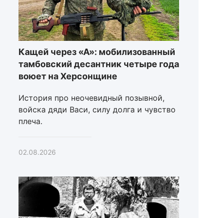
Кащей через «А»: мобилизованный
тамбовский десантник четыре года
воюет на Херсонщине
История про неочевидный позывной,
войска дяди Васи, силу долга и чувство
плеча.
02.08.2026