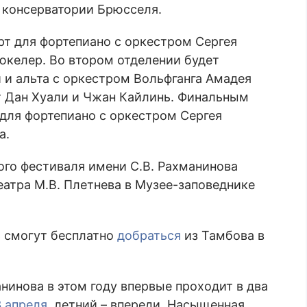
 консерватории Брюсселя.
рт для фортепиано с оркестром Сергея
юкелер. Во втором отделении будет
 и альта с оркестром Вольфганга Амадея
т Дан Хуали и Чжан Кайлинь. Финальным
для фортепиано с оркестром Сергея
а.
го фестиваля имени С.В. Рахманинова
театра М.В. Плетнева в Музее-заповеднике
ь смогут бесплатно
добраться
из Тамбова в
инова в этом году впервые проходит в два
3 апреля
, летний – впереди. Насыщенная