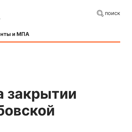
поиск
нты и МПА
а закрытии
бовской