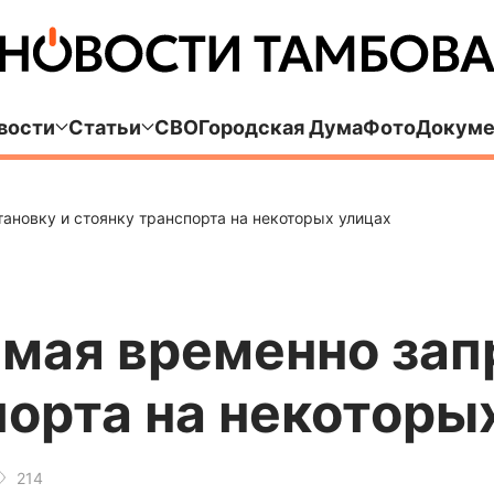
вости
Статьи
СВО
Городская Дума
Фото
Докуме
тановку и стоянку транспорта на некоторых улицах
 мая временно зап
порта на некоторы
214