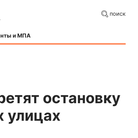
поиск
нты и МПА
ретят остановку
х улицах