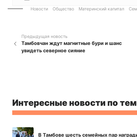
Новости
Общество
Материнский капитал
Сем
Предыдущая новость
Тамбовчан ждут магнитные бури и шанс
увидеть северное сияние
Интересные новости по тем
В Тамбове шесть семейных пар наград