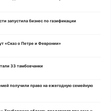
сти запустила бизнес по газификации
т «Сказ о Петре и Февронии»
стали 33 тамбовчанки
семей получили право на ежегодную семейную
е» Тамбовскую область представят три семьи