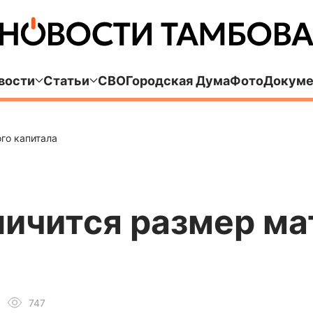
вости
Статьи
СВО
Городская Дума
Фото
Докуме
го капитала
личится размер м
747