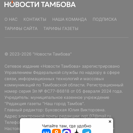
О НАС
КОНТАКТЫ
НАША КОМАНДА
ПОДПИСКА
ТАРИФЫ САЙТА
ТАРИФЫ ГАЗЕТЫ
© 2023-2026 "Новости Тамбова"
Сетевое издание «Новости Тамбова» зарегистрировано
Управлением Федеральной службы по надзору в сфере
связи, информационных технологий и массовых
коммуникаций по Тамбовской области. Регистрационный
номер серия Эл № ФС77-86818 от 05 февраля 2024 года.
Учредитель: муниципальное казенное учреждение
"Редакция газеты "Наш город Тамбов".
Главный редактор: Буковская Юлия Викторовна.
Адрес электронной почты редакции: ngt_07@mail.ru.
Телефон редакции: +7 (4752) 72-69-37.
Читайте там, где удобно
Настоящий ресурс может содержать материалы 18+