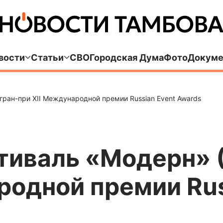
вости
Статьи
СВО
Городская Дума
Фото
Докуме
гран-при XII Международной премии Russian Event Awards
иваль «Модерн» (
родной премии Rus