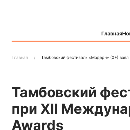
Главная
Но
Главная
Тамбовский фестиваль «Модерн» (0+) взял 
Тамбовский фест
при XII Междуна
Awards