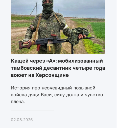
Кащей через «А»: мобилизованный
тамбовский десантник четыре года
воюет на Херсонщине
История про неочевидный позывной,
войска дяди Васи, силу долга и чувство
плеча.
02.08.2026