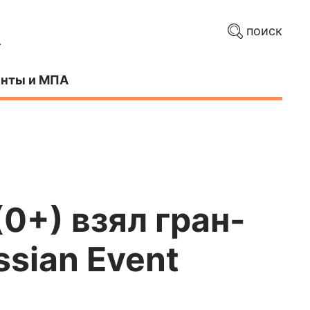
поиск
нты и МПА
0+) взял гран-
sian Event