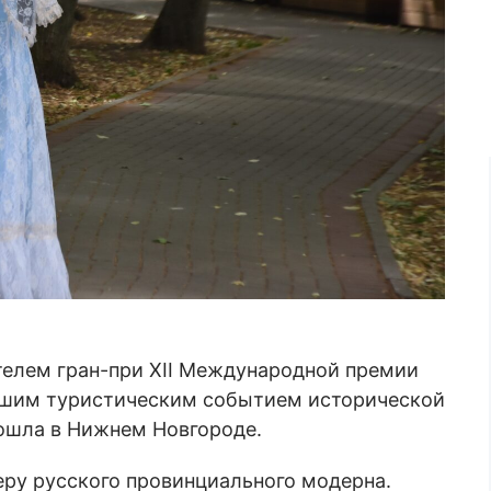
телем гран-при XII Международной премии
учшим туристическим событием исторической
ошла в Нижнем Новгороде.
ру русского провинциального модерна.