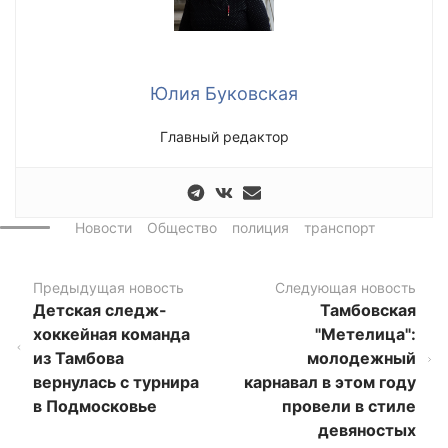
Юлия Буковская
Главный редактор
Новости
Общество
полиция
транспорт
Предыдущая новость
Следующая новость
Детская следж-
Тамбовская
хоккейная команда
"Метелица":
из Тамбова
молодежный
вернулась с турнира
карнавал в этом году
в Подмосковье
провели в стиле
девяностых