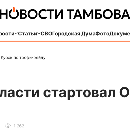
вости
Статьи
СВО
Городская Дума
Фото
Докуме
 Кубок по трофи-рейду
бласти стартовал 
1 262