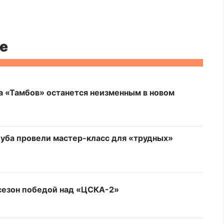
е
а «Тамбов» останется неизменным в новом
луба провели мастер-класс для «трудных»
сезон победой над «ЦСКА-2»