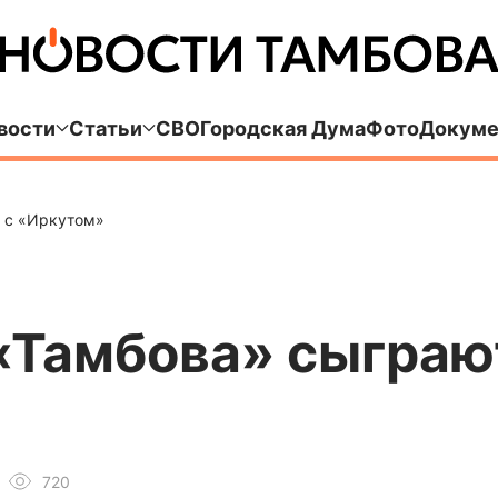
вости
Статьи
СВО
Городская Дума
Фото
Докуме
 с «Иркутом»
«Тамбова» сыграют
720