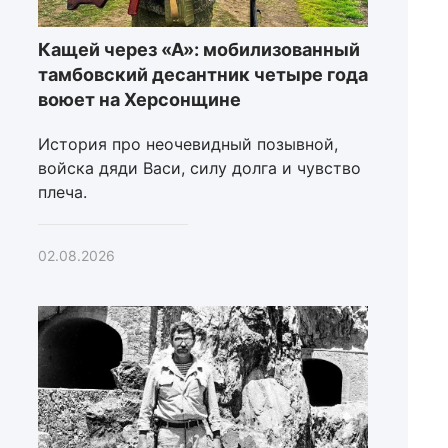
Кащей через «А»: мобилизованный
тамбовский десантник четыре года
воюет на Херсонщине
История про неочевидный позывной,
войска дяди Васи, силу долга и чувство
плеча.
02.08.2026