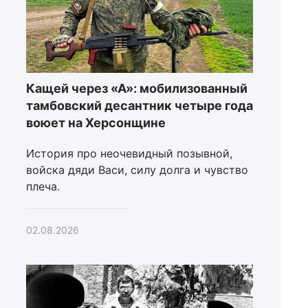
Кащей через «А»: мобилизованный
тамбовский десантник четыре года
воюет на Херсонщине
История про неочевидный позывной,
войска дяди Васи, силу долга и чувство
плеча.
02.08.2026