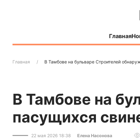
Главная
Но
Главная
В Тамбове на бульваре Строителей обнару
В Тамбове на б
пасущихся свин
22 мая 2026 18:38
Елена Насонова