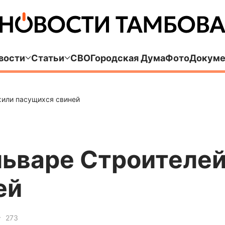
вости
Статьи
СВО
Городская Дума
Фото
Докуме
жили пасущихся свиней
ульваре Строителе
ей
273