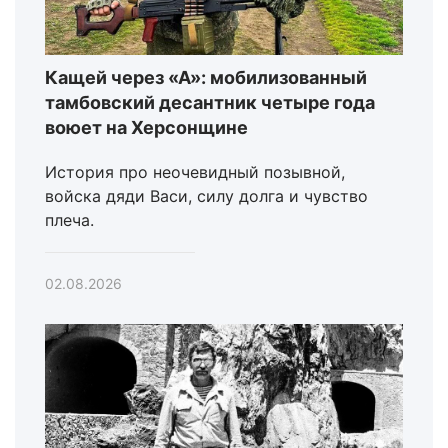
Кащей через «А»: мобилизованный
тамбовский десантник четыре года
воюет на Херсонщине
История про неочевидный позывной,
войска дяди Васи, силу долга и чувство
плеча.
02.08.2026