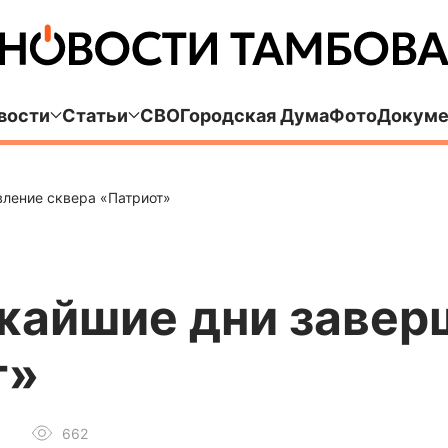
вости
Статьи
СВО
Городская Дума
Фото
Докуме
вление сквера «Патриот»
ижайшие дни завер
т»
662