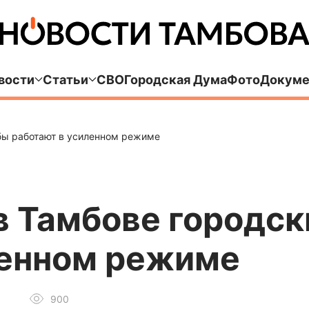
вости
Статьи
СВО
Городская Дума
Фото
Докуме
бы работают в усиленном режиме
в Тамбове городс
ленном режиме
900