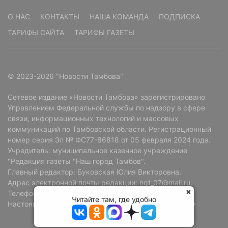
О НАС
КОНТАКТЫ
НАША КОМАНДА
ПОДПИСКА
ТАРИФЫ САЙТА
ТАРИФЫ ГАЗЕТЫ
© 2023-2026 "Новости Тамбова"
Сетевое издание «Новости Тамбова» зарегистрировано
Управлением Федеральной службы по надзору в сфере
связи, информационных технологий и массовых
коммуникаций по Тамбовской области. Регистрационный
номер серия Эл № ФС77-86818 от 05 февраля 2024 года.
Учредитель: муниципальное казенное учреждение
"Редакция газеты "Наш город Тамбов".
Главный редактор: Буковская Юлия Викторовна.
Адрес электронной почты редакции: ngt_07@mail.ru.
Телефон редакции: +7 (4752) 72-69-37.
Читайте там, где удобно
Настоящий ресурс может содержать материалы 18+