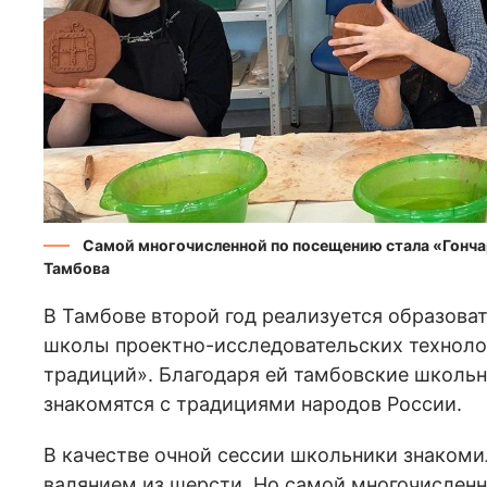
Самой многочисленной по посещению стала «Гонча
Тамбова
В Тамбове второй год реализуется образова
школы проектно-исследовательских техноло
традиций». Благодаря ей тамбовские школь
знакомятся с традициями народов России.
В качестве очной сессии школьники знакоми
валянием из шерсти. Но самой многочисленн