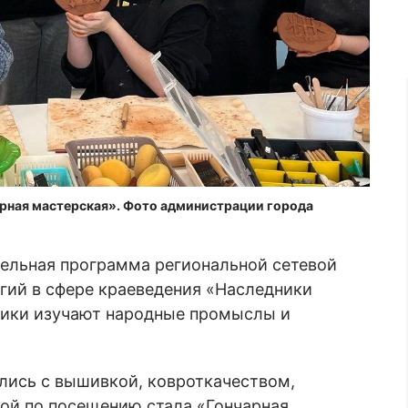
рная мастерская». Фото администрации города
тельная программа региональной сетевой
гий в сфере краеведения «Наследники
ники изучают народные промыслы и
лись с вышивкой, ковроткачеством,
ой по посещению стала «Гончарная