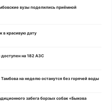
мбовские вузы поделились приёмной
к в красивую дату
н доступен на 182 АЗС
е Тамбова на неделю останутся без горячей воды
адиционного забега борзых собак «Быкова