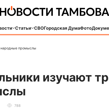
вости
Статьи
СВО
Городская Дума
Фото
Докуме
и народные промыслы
льники изучают тр
ыслы
788