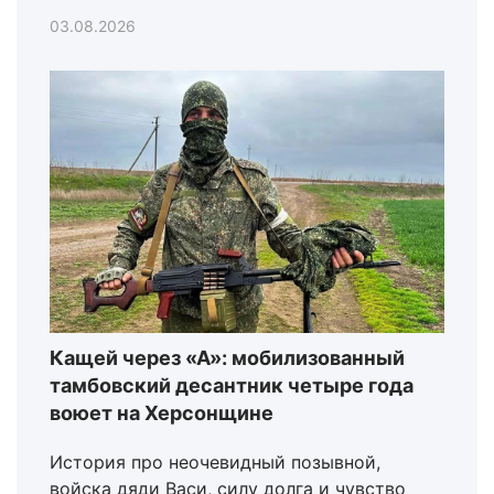
03.08.2026
Кащей через «А»: мобилизованный
тамбовский десантник четыре года
воюет на Херсонщине
История про неочевидный позывной,
войска дяди Васи, силу долга и чувство