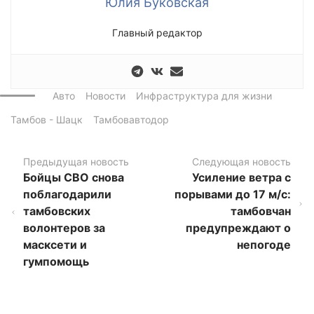
Юлия Буковская
Главный редактор
Авто
Новости
Инфраструктура для жизни
Тамбов - Шацк
Тамбовавтодор
Предыдущая новость
Следующая новость
Бойцы СВО снова
Усиление ветра с
поблагодарили
порывами до 17 м/с:
тамбовских
тамбовчан
волонтеров за
предупреждают о
масксети и
непогоде
гумпомощь