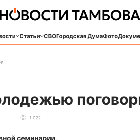
вости
Статьи
СВО
Городская Дума
Фото
Докуме
ре
олодежью поговори
1 022
вной семинарии.