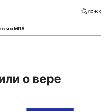
поиск
нты и МПА
ли о вере