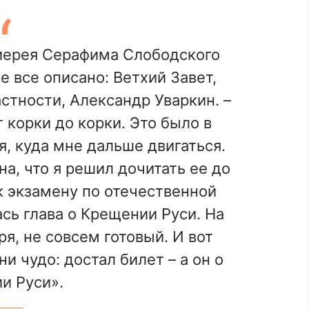
оиерея Серафима Слободского
е все описано: Ветхий Завет,
астности, Александр Уваркин. –
 корки до корки. Это было в
, куда мне дальше двигаться.
а, что я решил дочитать ее до
к экзамену по отечественной
сь глава о Крещении Руси. На
я, не совсем готовый. И вот
и чудо: достал билет – а он о
и Руси».