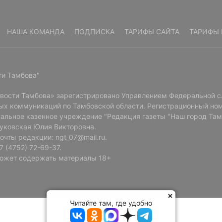
НАША КОМАНДА
ПОДПИСКА
ТАРИФЫ САЙТА
ТАРИФЫ 
ти Тамбова"
овости Тамбова» зарегистрировано Управлением Федеральной с
ых коммуникаций по Тамбовской области. Регистрационный ном
альное казенное учреждение "Редакция газеты "Наш город Там
Буковская Юлия Викторовна.
очты редакции: ngt_07@mail.ru.
 (4752) 72-69-37.
ожет содержать материалы 18+
Читайте там, где удобно