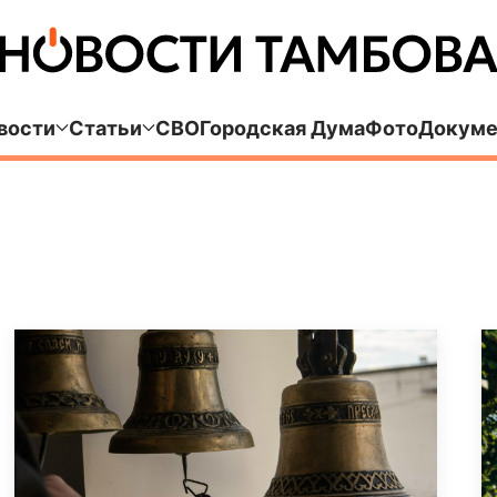
вости
Статьи
СВО
Городская Дума
Фото
Докуме