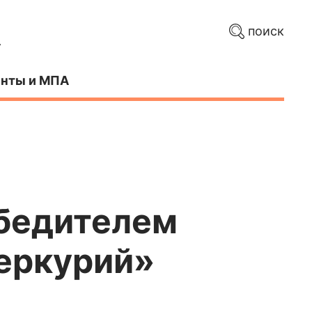
поиск
нты и МПА
обедителем
еркурий»