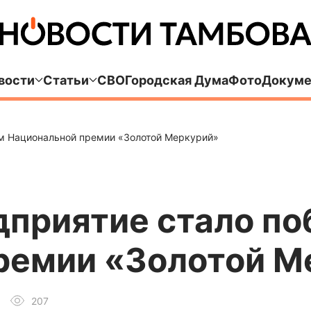
вости
Статьи
СВО
Городская Дума
Фото
Докуме
ем Национальной премии «Золотой Меркурий»
дприятие стало п
ремии «Золотой М
207