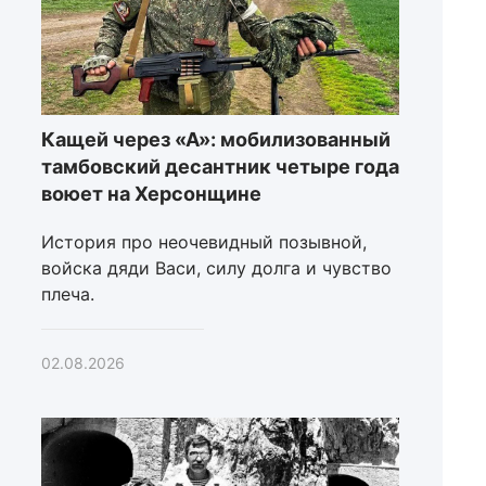
Кащей через «А»: мобилизованный
тамбовский десантник четыре года
воюет на Херсонщине
История про неочевидный позывной,
войска дяди Васи, силу долга и чувство
плеча.
02.08.2026