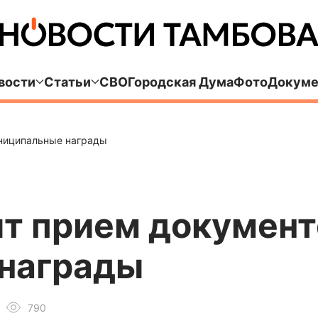
вости
Статьи
СВО
Городская Дума
Фото
Докуме
униципальные награды
т прием документ
награды
790