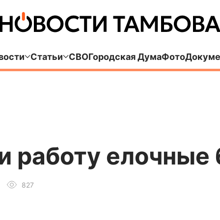
вости
Статьи
СВО
Городская Дума
Фото
Докуме
и работу елочные
827