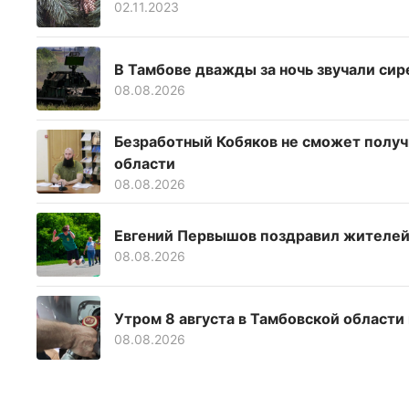
02.11.2023
В Тамбове дважды за ночь звучали сир
08.08.2026
Безработный Кобяков не сможет получ
области
08.08.2026
Евгений Первышов поздравил жителей
08.08.2026
Утром 8 августа в Тамбовской области
08.08.2026