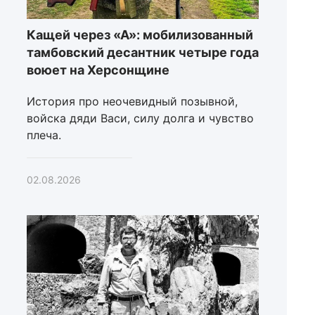
Кащей через «А»: мобилизованный
тамбовский десантник четыре года
воюет на Херсонщине
История про неочевидный позывной,
войска дяди Васи, силу долга и чувство
плеча.
02.08.2026