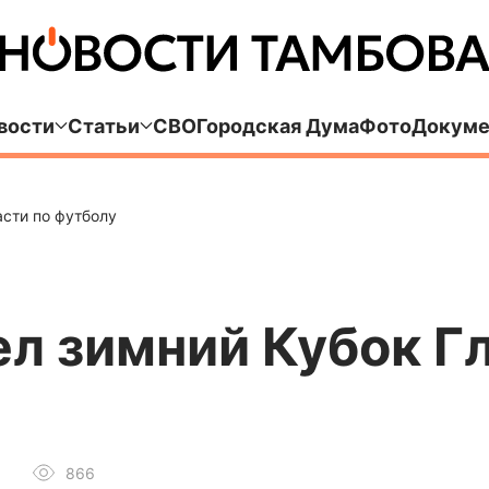
вости
Статьи
СВО
Городская Дума
Фото
Докуме
сти по футболу
л зимний Кубок Г
866