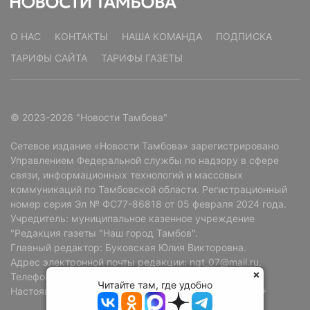
О НАС
КОНТАКТЫ
НАША КОМАНДА
ПОДПИСКА
ТАРИФЫ САЙТА
ТАРИФЫ ГАЗЕТЫ
© 2023-2026 "Новости Тамбова"
Сетевое издание «Новости Тамбова» зарегистрировано
Управлением Федеральной службы по надзору в сфере
связи, информационных технологий и массовых
коммуникаций по Тамбовской области. Регистрационный
номер серия Эл № ФС77-86818 от 05 февраля 2024 года.
Учредитель: муниципальное казенное учреждение
"Редакция газеты "Наш город Тамбов".
Главный редактор: Буковская Юлия Викторовна.
Адрес электронной почты редакции: ngt_07@mail.ru.
Телефон редакции: +7 (4752) 72-69-37.
Читайте там, где удобно
Настоящий ресурс может содержать материалы 18+