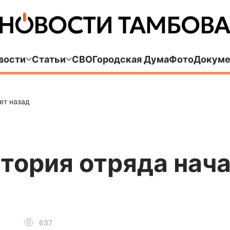
вости
Статьи
СВО
Городская Дума
Фото
Докуме
ет назад
тория отряда нача
637