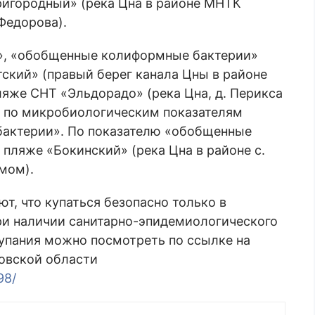
ригородный» (река Цна в районе МНТК
Федорова).
i», «обобщенные колиформные бактерии»
тский» (правый берег канала Цны в районе
ляже СНТ «Эльдорадо» (река Цна, д. Перикса
ия по микробиологическим показателям
бактерии». По показателю «обобщенные
ляже «Бокинский» (река Цна в районе с.
амом).
т, что купаться безопасно только в
ри наличии санитарно-эпидемиологического
упания можно посмотреть по ссылке на
овской области
98/