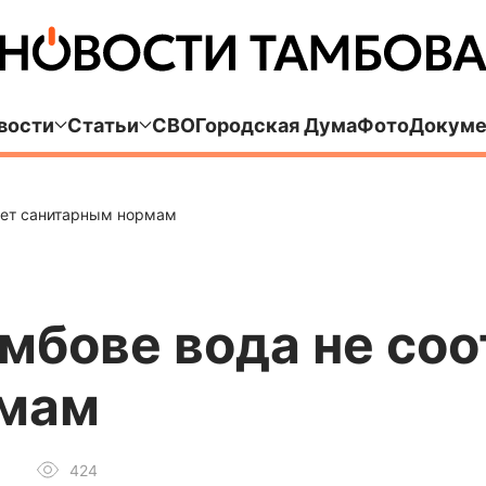
вости
Статьи
СВО
Городская Дума
Фото
Докуме
вует санитарным нормам
амбове вода не со
рмам
424