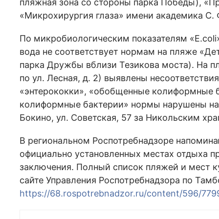
пляжная зона со стороны парка Победы), «П
«Микрохирургия глаза» имени академика С. 
По микробиологическим показателям «E.col
вода не соответствует нормам на пляже «Де
парка Дружбы вблизи Тезикова моста). На п
по ул. Лесная, д. 2) выявлены несоответств
«энтерококки», «обобщенные колиформные 
колиформные бактерии» нормы нарушены на п
Бокино, ул. Советская, 57 за Никольским хр
В региональном Роспотребнадзоре напоминаю
официально установленных местах отдыха п
заключения. Полный список пляжей и мест к
сайте Управления Роспотребнадзора по Тамб
https://68.rospotrebnadzor.ru/content/596/779