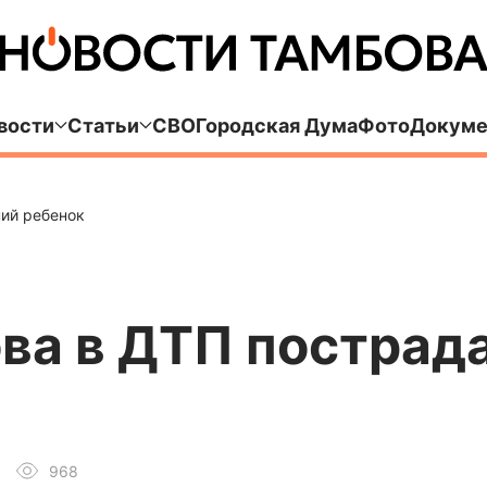
вости
Статьи
СВО
Городская Дума
Фото
Докуме
ний ребенок
ва в ДТП пострад
968