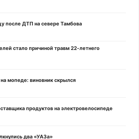
у после ДТП на севере Тамбова
елей стало причиной травм 22-летнего
 на мопеде: виновник скрылся
оставщика продуктов на электровелосипеде
лкнулись два «УАЗа»