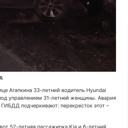
ДД
ице Агапкина 33-летний водитель Hyundai
o под управлением 31-летней женщины. Авария
В ГИБДД подчеркивают: перекресток этот –
 вот 52-летняя пассажирка Kia и 6-летний