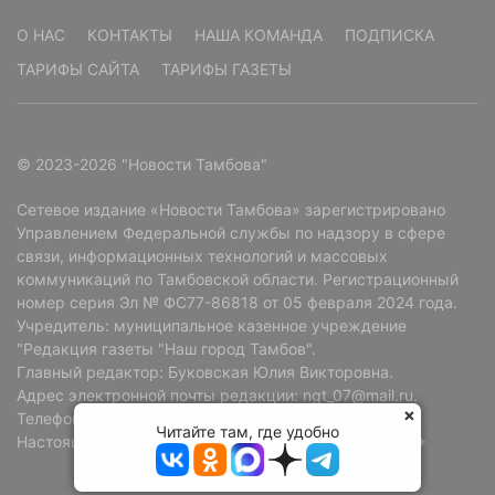
О НАС
КОНТАКТЫ
НАША КОМАНДА
ПОДПИСКА
ТАРИФЫ САЙТА
ТАРИФЫ ГАЗЕТЫ
© 2023-2026 "Новости Тамбова"
Сетевое издание «Новости Тамбова» зарегистрировано
Управлением Федеральной службы по надзору в сфере
связи, информационных технологий и массовых
коммуникаций по Тамбовской области. Регистрационный
номер серия Эл № ФС77-86818 от 05 февраля 2024 года.
Учредитель: муниципальное казенное учреждение
"Редакция газеты "Наш город Тамбов".
Главный редактор: Буковская Юлия Викторовна.
Адрес электронной почты редакции: ngt_07@mail.ru.
Телефон редакции: +7 (4752) 72-69-37.
Читайте там, где удобно
Настоящий ресурс может содержать материалы 18+