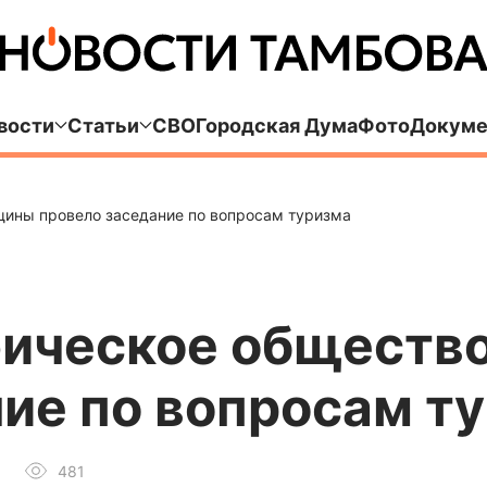
вости
Статьи
СВО
Городская Дума
Фото
Докуме
щины провело заседание по вопросам туризма
фическое обществ
ие по вопросам т
481