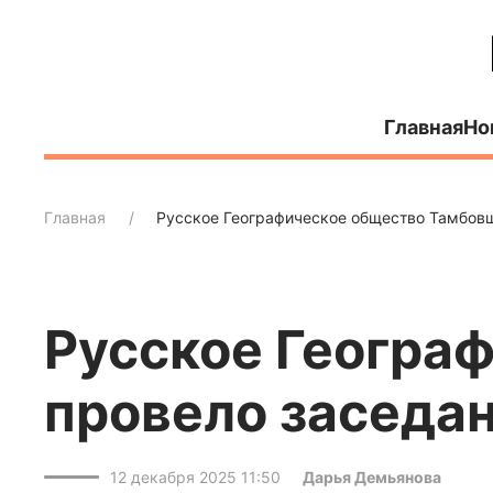
Главная
Но
Главная
Русское Географическое общество Тамбов
Русское Геогра
провело заседан
12 декабря 2025 11:50
Дарья Демьянова