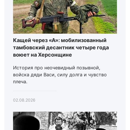
Кащей через «А»: мобилизованный
тамбовский десантник четыре года
воюет на Херсонщине
История про неочевидный позывной,
войска дяди Васи, силу долга и чувство
плеча.
02.08.2026