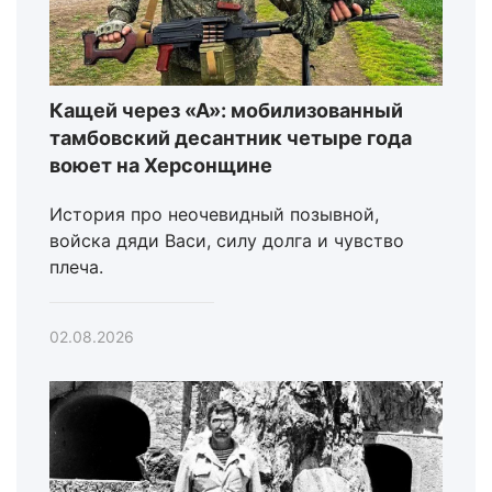
Кащей через «А»: мобилизованный
тамбовский десантник четыре года
воюет на Херсонщине
История про неочевидный позывной,
войска дяди Васи, силу долга и чувство
плеча.
02.08.2026