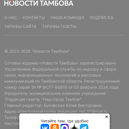
О НАС
КОНТАКТЫ
НАША КОМАНДА
ПОДПИСКА
ТАРИФЫ САЙТА
ТАРИФЫ ГАЗЕТЫ
© 2023-2026 "Новости Тамбова"
Сетевое издание «Новости Тамбова» зарегистрировано
Управлением Федеральной службы по надзору в сфере
связи, информационных технологий и массовых
коммуникаций по Тамбовской области. Регистрационный
номер серия Эл № ФС77-86818 от 05 февраля 2024 года.
Учредитель: муниципальное казенное учреждение
"Редакция газеты "Наш город Тамбов".
Главный редактор: Буковская Юлия Викторовна.
Адрес электронной почты редакции: ngt_07@mail.ru.
Телефон редакции: +7 (4752) 72-69-37.
Читайте там, где удобно
Настоящий ресурс может содержать материалы 18+