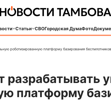
вости
Статьи
СВО
Городская Дума
Фото
Докуме
льную роботизированную платформу базирования беспилотнико
ут разрабатывать 
ую платформу баз