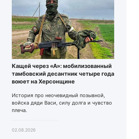
Кащей через «А»: мобилизованный
тамбовский десантник четыре года
воюет на Херсонщине
История про неочевидный позывной,
войска дяди Васи, силу долга и чувство
плеча.
02.08.2026