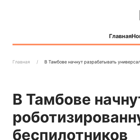
Главная
Но
Главная
В Тамбове начнут разрабатывать универса
В Тамбове начн
роботизированн
беспилотников