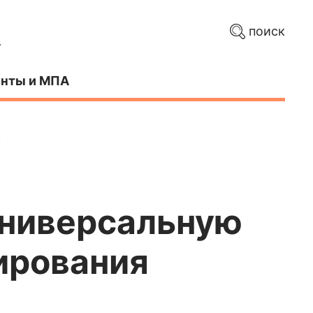
поиск
нты и МПА
в
универсальную
ирования