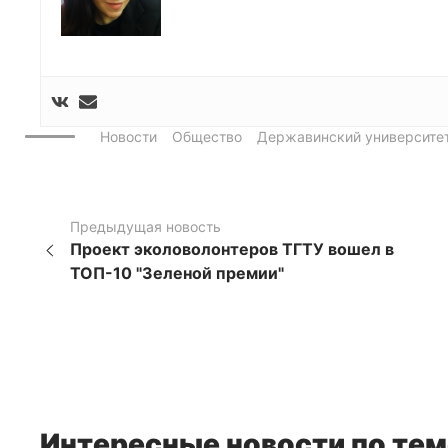
Новости
Общество
Державинский университе
Предыдущая новость
Проект эколоволонтеров ТГТУ вошел в
ТОП-10 "Зеленой премии"
Интересные новости по тем