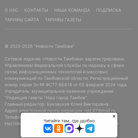
О НАС
КОНТАКТЫ
НАША КОМАНДА
ПОДПИСКА
ТАРИФЫ САЙТА
ТАРИФЫ ГАЗЕТЫ
© 2023-2026 "Новости Тамбова"
Сетевое издание «Новости Тамбова» зарегистрировано
Управлением Федеральной службы по надзору в сфере
связи, информационных технологий и массовых
коммуникаций по Тамбовской области. Регистрационный
номер серия Эл № ФС77-86818 от 05 февраля 2024 года.
Учредитель: муниципальное казенное учреждение
"Редакция газеты "Наш город Тамбов".
Главный редактор: Буковская Юлия Викторовна.
Адрес электронной почты редакции: ngt_07@mail.ru.
Телефон редакции: +7 (4752) 72-69-37.
Читайте там, где удобно
Настоящий ресурс может содержать материалы 18+