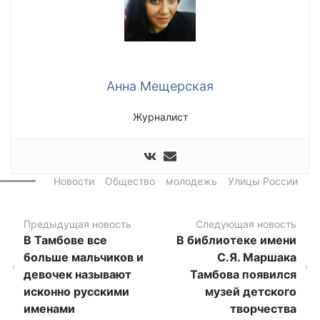
Анна Мещерская
Журналист
Новости
Общество
молодежь
Улицы России
Предыдущая новость
Следующая новость
В Тамбове все
В библиотеке имени
больше мальчиков и
С.Я. Маршака
девочек называют
Тамбова появился
исконно русскими
музей детского
именами
творчества