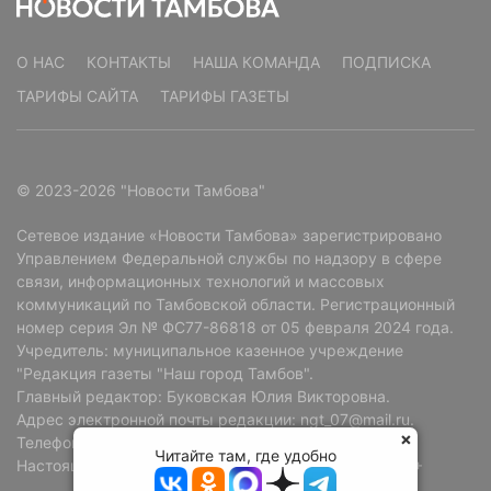
О НАС
КОНТАКТЫ
НАША КОМАНДА
ПОДПИСКА
ТАРИФЫ САЙТА
ТАРИФЫ ГАЗЕТЫ
© 2023-2026 "Новости Тамбова"
Сетевое издание «Новости Тамбова» зарегистрировано
Управлением Федеральной службы по надзору в сфере
связи, информационных технологий и массовых
коммуникаций по Тамбовской области. Регистрационный
номер серия Эл № ФС77-86818 от 05 февраля 2024 года.
Учредитель: муниципальное казенное учреждение
"Редакция газеты "Наш город Тамбов".
Главный редактор: Буковская Юлия Викторовна.
Адрес электронной почты редакции: ngt_07@mail.ru.
Телефон редакции: +7 (4752) 72-69-37.
Читайте там, где удобно
Настоящий ресурс может содержать материалы 18+