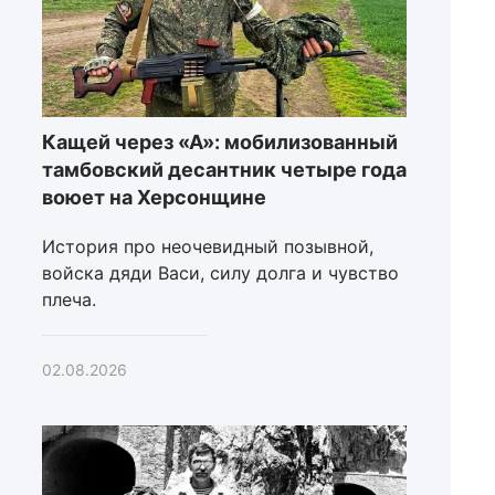
Кащей через «А»: мобилизованный
тамбовский десантник четыре года
воюет на Херсонщине
История про неочевидный позывной,
войска дяди Васи, силу долга и чувство
плеча.
02.08.2026