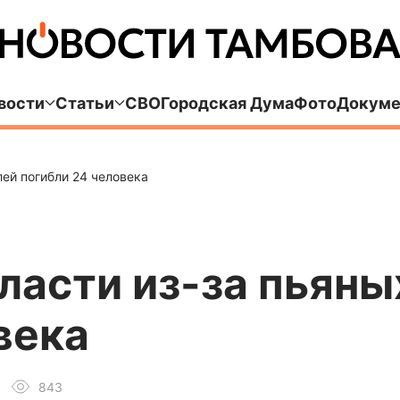
вости
Статьи
СВО
Городская Дума
Фото
Докуме
лей погибли 24 человека
ласти из-за пьяны
века
843