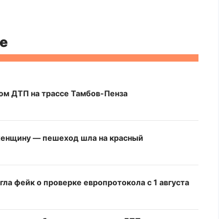
е
вом ДТП на трассе Тамбов-Пенза
женщину — пешеход шла на красный
ла фейк о проверке европротокола с 1 августа