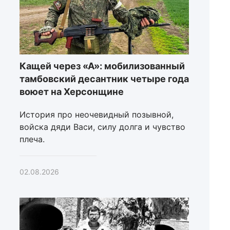
Кащей через «А»: мобилизованный
тамбовский десантник четыре года
воюет на Херсонщине
История про неочевидный позывной,
войска дяди Васи, силу долга и чувство
плеча.
02.08.2026