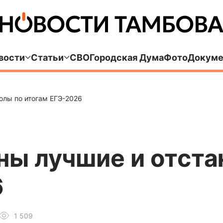
вости
Статьи
СВО
Городская Дума
Фото
Докуме
олы по итогам ЕГЭ-2026
аны лучшие и отст
6
1 509