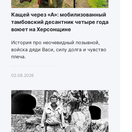
Кащей через «А»: мобилизованный
тамбовский десантник четыре года
воюет на Херсонщине
История про неочевидный позывной,
войска дяди Васи, силу долга и чувство
плеча.
02.08.2026