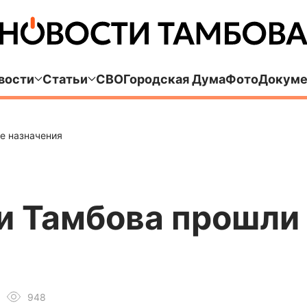
вости
Статьи
СВО
Городская Дума
Фото
Докуме
е назначения
и Тамбова прошли
948