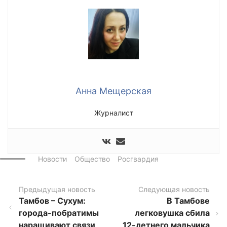
Анна Мещерская
Журналист
Новости
Общество
Росгвардия
Предыдущая новость
Следующая новость
Тамбов – Сухум:
В Тамбове
города-побратимы
легковушка сбила
наращивают связи
12-летнего мальчика