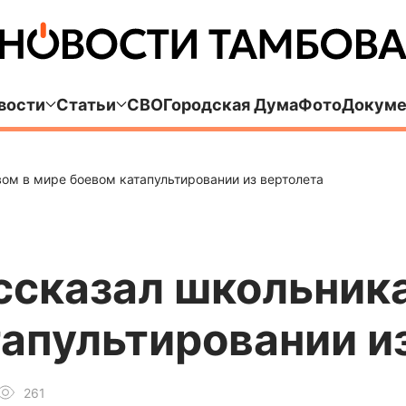
вости
Статьи
СВО
Городская Дума
Фото
Докуме
ом в мире боевом катапультировании из вертолета
ссказал школьника
апультировании и
261