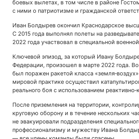
боевых вылетах, в том числе в районе Госто
с ними о патриотизме и гражданской ответс
Иван Болдырев окончил Краснодарское высш
С 2015 года выполнял полеты на разведывате
2022 года участвовал в специальной военной
Ключевой эпизод, за который Ивану Болдыре
Федерации, произошел в марте 2022 года. Во
был поражен ракетой класса «земля‑воздух»
мировой практике осуществил катапультиров
реального боя с использованием реактивно‑
После приземления на территории, контроли
круговую оборону и в течение нескольких ча
не эвакуировали подразделения специальног
профессионализму и мужеству Ивана Болдыр
— все члены команды были спасены.