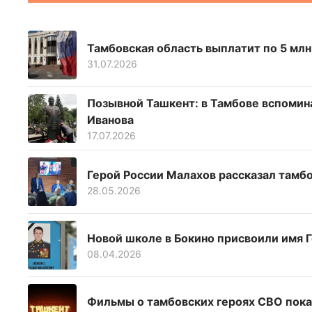
Тамбовская область выплатит по 5 млн
31.07.2026
Позывной Ташкент: в Тамбове вспомин
Иванова
17.07.2026
Герой России Малахов рассказал тамб
28.05.2026
Новой школе в Бокино присвоили имя 
08.04.2026
Фильмы о тамбовских героях СВО покаж