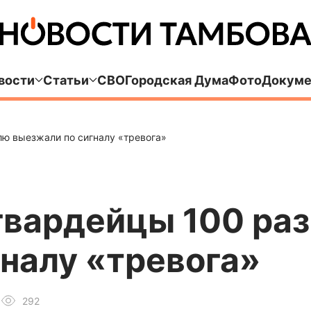
вости
Статьи
СВО
Городская Дума
Фото
Докуме
лю выезжали по сигналу «тревога»
гвардейцы 100 раз
налу «тревога»
292