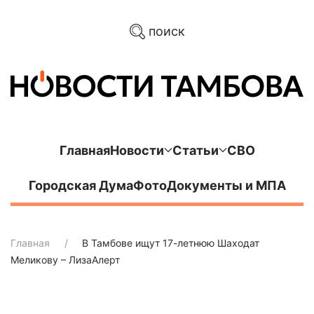
поиск
Главная
Новости
Статьи
СВО
Городская Дума
Фото
Документы и МПА
Главная
В Тамбове ищут 17-летнюю Шаходат
Меликову – ЛизаАлерт