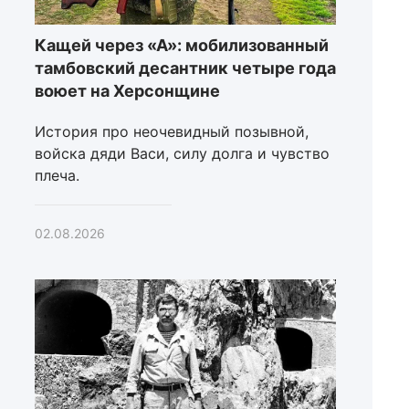
Кащей через «А»: мобилизованный
тамбовский десантник четыре года
воюет на Херсонщине
История про неочевидный позывной,
войска дяди Васи, силу долга и чувство
плеча.
02.08.2026