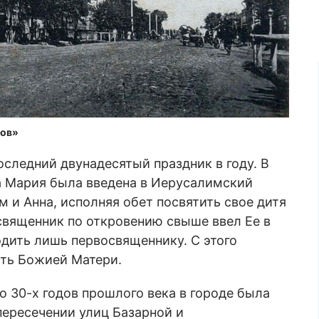
бов»
следний двунадесятый праздник в году. В
ва Мария была введена в Иерусалимский
 и Анна, исполняя обет посвятить свое дитя
священник по откровению свыше ввел Ее в
одить лишь первосвященнику. С этого
уть Божией Матери.
о 30-х годов прошлого века в городе была
пересечении улиц Базарной и