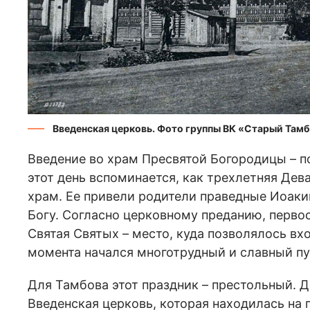
Введенская церковь. Фото группы ВК «Старый Там
Введение во храм Пресвятой Богородицы – по
этот день вспоминается, как трехлетняя Де
храм. Ее привели родители праведные Иоаким
Богу. Согласно церковному преданию, перво
Святая Святых – место, куда позволялось вх
момента начался многотрудный и славный п
Для Тамбова этот праздник – престольный. Д
Введенская церковь, которая находилась на 