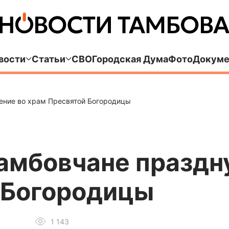
вости
Статьи
СВО
Городская Дума
Фото
Докуме
ение во храм Пресвятой Богородицы
амбовчане праздн
 Богородицы
1 143