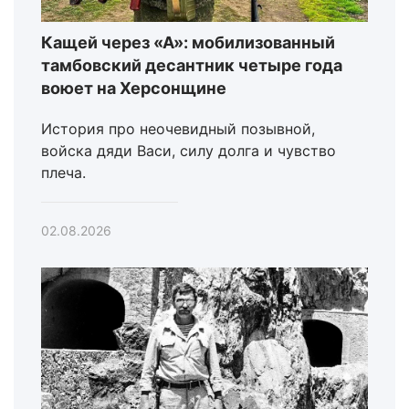
Кащей через «А»: мобилизованный
тамбовский десантник четыре года
воюет на Херсонщине
История про неочевидный позывной,
войска дяди Васи, силу долга и чувство
плеча.
02.08.2026