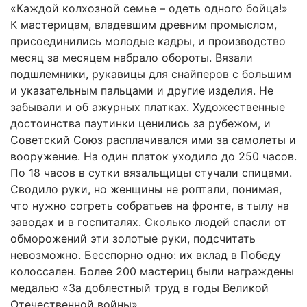
«Каждой колхозной семье – одеть одного бойца!»
К мастерицам, владевшим древним промыслом,
присоединились молодые кадры, и производство
месяц за месяцем набрало обороты. Вязали
подшлемники, рукавицы для снайперов с большим
и указательным пальцами и другие изделия. Не
забывали и об ажурных платках. Художественные
достоинства паутинки ценились за рубежом, и
Советский Союз расплачивался ими за самолеты и
вооружение. На один платок уходило до 250 часов.
По 18 часов в сутки вязальщицы стучали спицами.
Сводило руки, но женщины не роптали, понимая,
что нужно согреть собратьев на фронте, в тылу на
заводах и в госпиталях. Сколько людей спасли от
обморожений эти золотые руки, подсчитать
невозможно. Бесспорно одно: их вклад в Победу
колоссален. Более 200 мастериц были награждены
медалью «За доблестный труд в годы Великой
Отечественной войны».