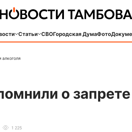
вости
Статьи
СВО
Городская Дума
Фото
Докуме
 алкоголя
помнили о запрет
1 225