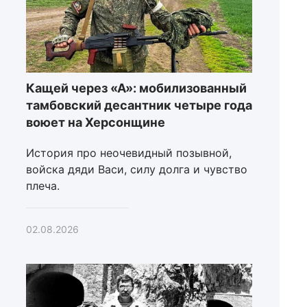
Кащей через «А»: мобилизованный
тамбовский десантник четыре года
воюет на Херсонщине
История про неочевидный позывной,
войска дяди Васи, силу долга и чувство
плеча.
02.08.2026