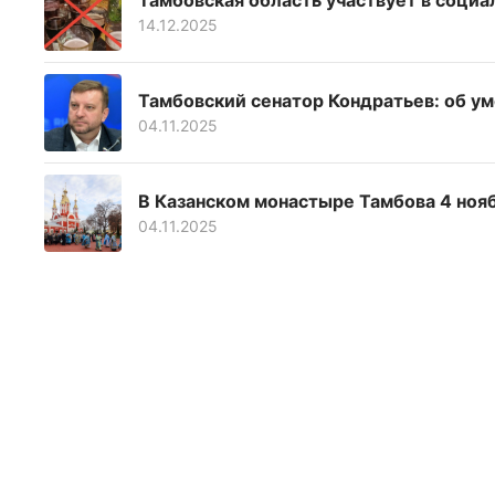
Тамбовская область участвует в социа
14.12.2025
Тамбовский сенатор Кондратьев: об у
04.11.2025
В Казанском монастыре Тамбова 4 ноя
04.11.2025