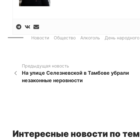
Новости
Общество
Алкоголь
День народного
Предыдущая новость
На улице Селезневской в Тамбове убрали
незаконные неровности
Интересные новости по тем