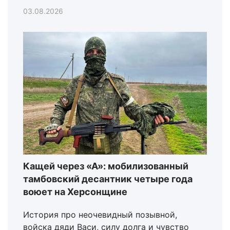
03.08.2026
Кащей через «А»: мобилизованный
тамбовский десантник четыре года
воюет на Херсонщине
История про неочевидный позывной,
войска дяди Васи, силу долга и чувство