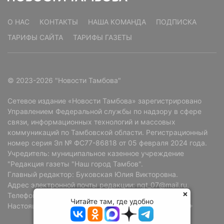
О НАС
КОНТАКТЫ
НАША КОМАНДА
ПОДПИСКА
ТАРИФЫ САЙТА
ТАРИФЫ ГАЗЕТЫ
© 2023-2026 "Новости Тамбова"
Сетевое издание «Новости Тамбова» зарегистрировано
Управлением Федеральной службы по надзору в сфере
связи, информационных технологий и массовых
коммуникаций по Тамбовской области. Регистрационный
номер серия Эл № ФС77-86818 от 05 февраля 2024 года.
Учредитель: муниципальное казенное учреждение
"Редакция газеты "Наш город Тамбов".
Главный редактор: Буковская Юлия Викторовна.
Адрес электронной почты редакции: ngt_07@mail.ru.
Телефон редакции: +7 (4752) 72-69-37.
Читайте там, где удобно
Настоящий ресурс может содержать материалы 18+