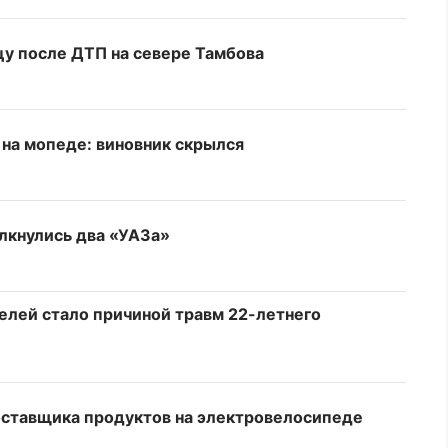
у после ДТП на севере Тамбова
 на мопеде: виновник скрылся
лкнулись два «УАЗа»
елей стало причиной травм 22-летнего
оставщика продуктов на электровелосипеде