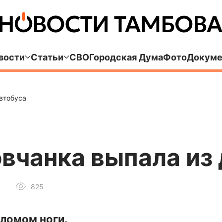
вости
Статьи
СВО
Городская Дума
Фото
Докуме
втобуса
вчанка выпала из
825
ломом ноги.