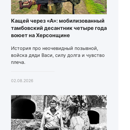
Кащей через «А»: мобилизованный
тамбовский десантник четыре года
воюет на Херсонщине
История про неочевидный позывной,
войска дяди Васи, силу долга и чувство
плеча.
02.08.2026