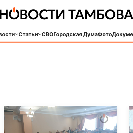
вости
Статьи
СВО
Городская Дума
Фото
Докуме