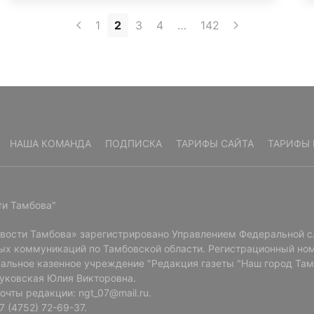
1
2
3
4
…
142
НАША КОМАНДА
ПОДПИСКА
ТАРИФЫ САЙТА
ТАРИФЫ 
ти Тамбова"
овости Тамбова» зарегистрировано Управлением Федеральной с
ых коммуникаций по Тамбовской области. Регистрационный ном
альное казенное учреждение "Редакция газеты "Наш город Там
Буковская Юлия Викторовна.
очты редакции: ngt_07@mail.ru.
 (4752) 72-69-37.