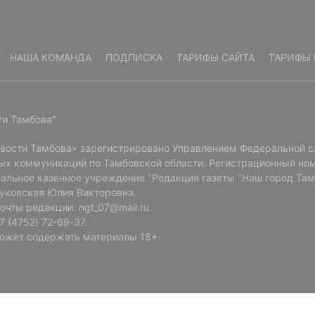
НАША КОМАНДА
ПОДПИСКА
ТАРИФЫ САЙТА
ТАРИФЫ 
ти Тамбова"
овости Тамбова» зарегистрировано Управлением Федеральной с
ых коммуникаций по Тамбовской области. Регистрационный ном
альное казенное учреждение "Редакция газеты "Наш город Там
Буковская Юлия Викторовна.
очты редакции: ngt_07@mail.ru.
 (4752) 72-69-37.
ожет содержать материалы 18+
Читайте там, где удобно