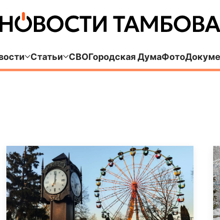
вости
Статьи
СВО
Городская Дума
Фото
Докуме